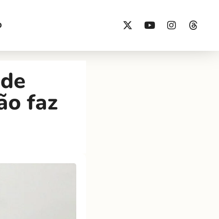
O
 de
ão faz