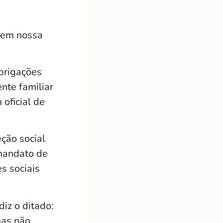
s em nossa
brigações
nte familiar
oficial de
ção social
 mandato de
s sociais
iz o ditado:
mas não