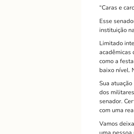
“Caras e caro
Esse senador
instituição 
Limitado int
acadêmicas 
como a festa
baixo nível.
Sua atuação 
dos militare
senador. Cer
com uma rea
Vamos deixar
uma pessoa 