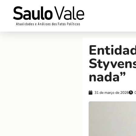
Entidad
Styvens
nada”
31 de março de 2026