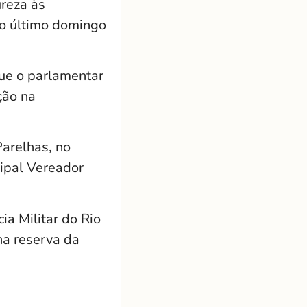
reza às
o último domingo
que o parlamentar
ção na
Parelhas
, no
cipal Vereador
cia Militar do Rio
na reserva da