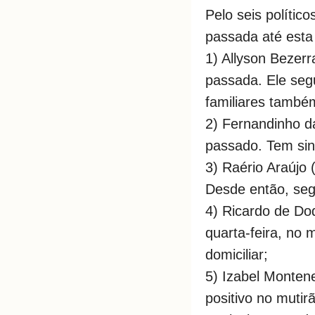
Pelo seis políti
passada até esta 
1) Allyson Bezerra
passada. Ele seg
familiares também
2) Fernandinho da
passado. Tem sin
3) Raério Araújo 
Desde então, seg
4) Ricardo de Dod
quarta-feira, no
domiciliar;
5) Izabel Monte
positivo no muti