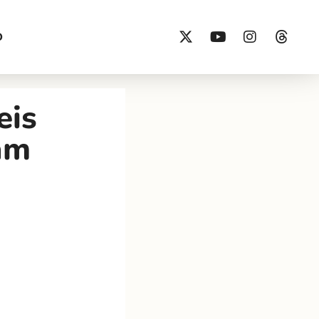
O
eis
am