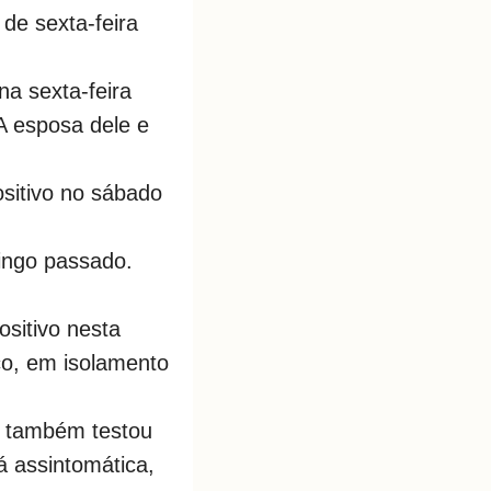
de sexta-feira
 na sexta-feira
A esposa dele e
ositivo no sábado
mingo passado.
ositivo nesta
co, em isolamento
ó também testou
á assintomática,