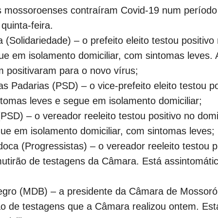
cos mossoroenses contraíram Covid-19 num período 
quinta-feira.
 (Solidariedade) – o prefeito eleito testou positivo
ue em isolamento domiciliar, com sintomas leves. 
 positivaram para o novo vírus;
s Padarias (PSD) – o vice-prefeito eleito testou p
tomas leves e segue em isolamento domiciliar;
(PSD) – o vereador reeleito testou positivo no do
ue em isolamento domiciliar, com sintomas leves;
oca (Progressistas) – o vereador reeleito testou p
 mutirão de testagens da Câmara. Está assintomáti
negro (MDB) – a presidente da Câmara de Mossor
rão de testagens que a Câmara realizou ontem. Est