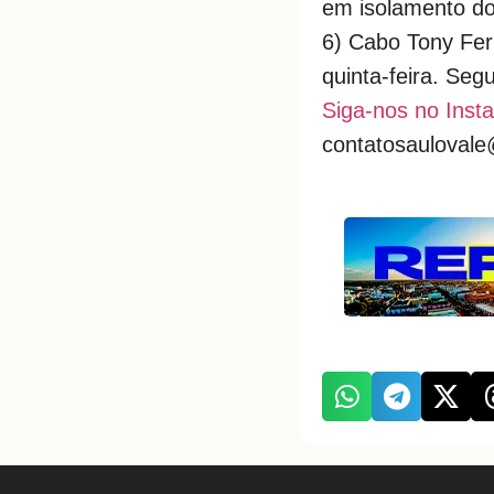
em isolamento dom
6) Cabo Tony Fern
quinta-feira. Seg
Siga-nos no Inst
contatosauloval