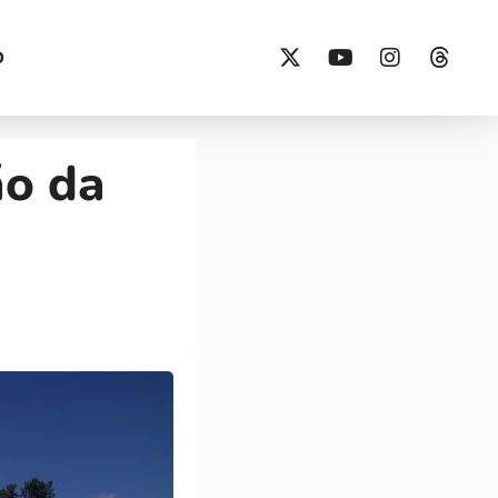
O
ão da