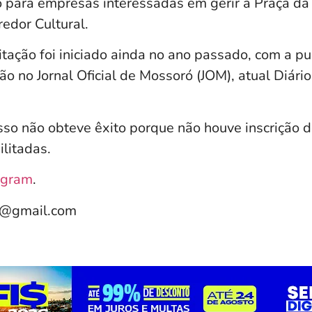
ão para empresas interessadas em gerir a Praça da
redor Cultural.
itação foi iniciado ainda no ano passado, com a p
ção no Jornal Oficial de Mossoró (JOM), atual Diário
sso não obteve êxito porque não houve inscrição
litadas.
agram
.
e@gmail.com