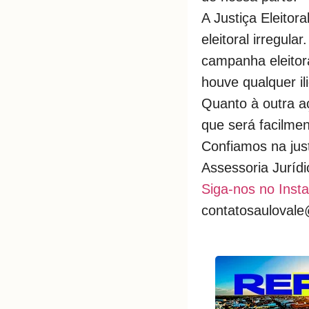
A Justiça Eleito
eleitoral irregula
campanha eleitora
houve qualquer ili
Quanto à outra a
que será facilmen
Confiamos na just
Assessoria Jurídi
Siga-nos no Inst
contatosauloval