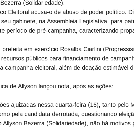
Bezerra (Solidariedade).
ico Eleitoral acusa-o de abuso de poder político. D
seu gabinete, na Assembleia Legislativa, para pat
te período de pré-campanha, caracterizando propa
 prefeita em exercício Rosalba Ciarlini (Progressi
ar recursos públicos para financiamento de campan
na campanha eleitoral, além de doação estimável d
.
dica de Allyson lançou nota, após as ações:
es ajuizadas nessa quarta-feira (16), tanto pelo M
omo pela candidata derrotada, questionando eleiçã
o Allyson Bezerra (Solidariedade), não há motivos