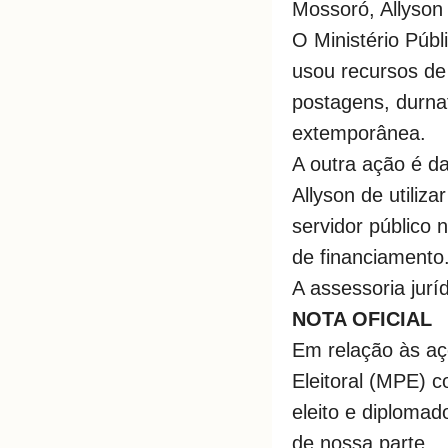
Mossoró, Allyson 
O Ministério Públ
usou recursos de 
postagens, durna
extemporânea.
A outra ação é da
Allyson de utiliz
servidor público 
de financiamento
A assessoria jurí
NOTA OFICIAL
Em relação às açõ
Eleitoral (MPE) c
eleito e diplomad
de nossa parte.