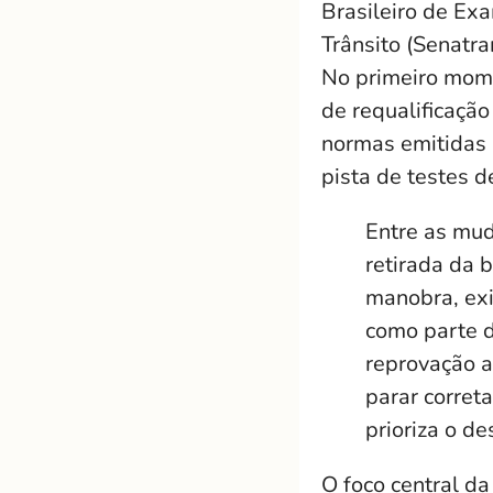
Brasileiro de Ex
Trânsito (Senatra
No primeiro mome
de requalificaçã
normas emitidas p
pista de testes d
Entre as mud
retirada da 
manobra, exi
como parte d
reprovação a
parar corret
prioriza o d
O foco central da