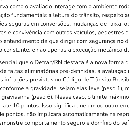
va como o avaliado interage com o ambiente rodo
iação fundamentais a leitura do trânsito, respeito à
es seguras em conversões, mudanças de faixa, o
es e convivência com outros veículos, pedestres e 
o entendimento de que dirigir com segurança no di
ão constante, e não apenas a execução mecânica 
sencial que o Detran/RN destaca é a nova forma 
e faltas eliminatórias pré-definidas, a avaliação
 infrações previstas no Código de Trânsito Brasil
conforme a gravidade, sejam elas leve (peso 1), m
u gravíssima (peso 6). Nesse caso, o limite máxim
 até 10 pontos. Isso significa que um ou outro err
 de pontos, não implicará automaticamente na rep
emonstre comportamento seguro e domínio do veí