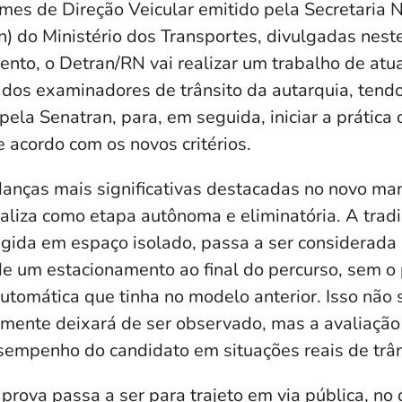
ames de Direção Veicular emitido pela Secretaria 
n) do Ministério dos Transportes, divulgadas nest
nto, o Detran/RN vai realizar um trabalho de atua
o dos examinadores de trânsito da autarquia, ten
ela Senatran, para, em seguida, iniciar a prática
e acordo com os novos critérios.
anças mais significativas destacadas no novo man
baliza como etapa autônoma e eliminatória. A tradi
gida em espaço isolado, passa a ser considerada
e um estacionamento ao final do percurso, sem o
utomática que tinha no modelo anterior. Isso não s
amente deixará de ser observado, mas a avaliação
esempenho do candidato em situações reais de trân
 prova passa a ser para trajeto em via pública, no 