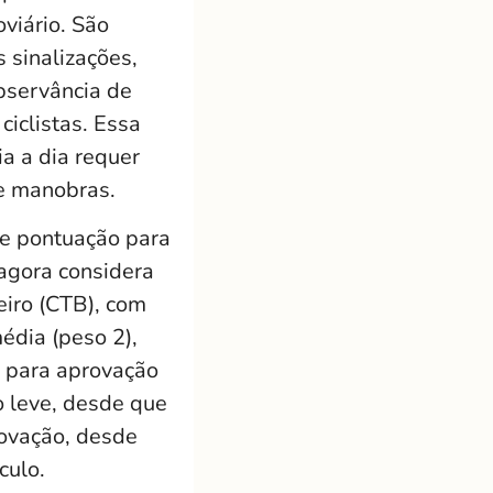
viário. São
s sinalizações,
bservância de
ciclistas. Essa
a a dia requer
de manobras.
de pontuação para
 agora considera
eiro (CTB), com
édia (peso 2),
o para aprovação
o leve, desde que
rovação, desde
culo.