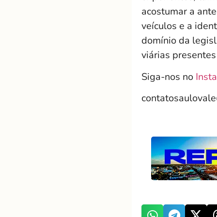
acostumar a antec
veículos e a iden
domínio da legisl
viárias presentes
Siga-nos no
Inst
contatosauloval