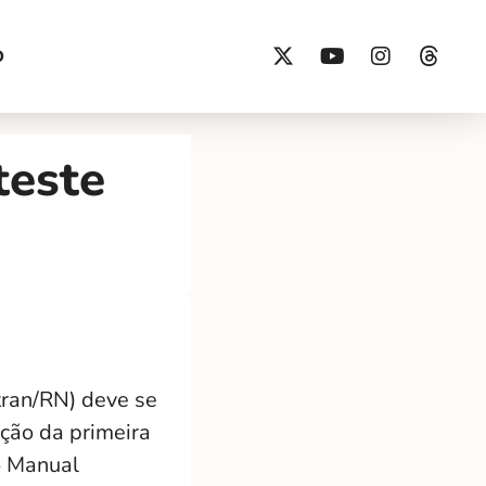
O
teste
tran/RN) deve se
ção da primeira
o Manual