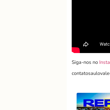
Siga-nos no
Inst
contatosauloval