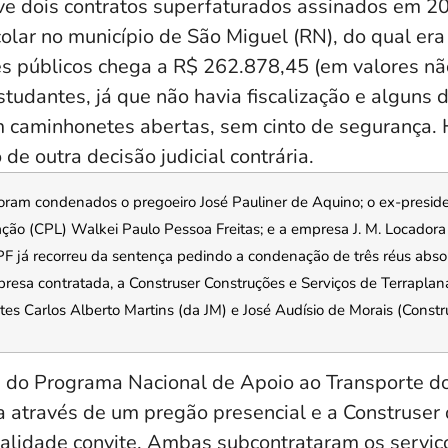
lve dois contratos superfaturados assinados em 2
olar no município de São Miguel (RN), do qual era 
es públicos chega a R$ 262.878,45 (em valores nã
estudantes, já que não havia fiscalização e alguns
 caminhonetes abertas, sem cinto de segurança. 
 de outra decisão judicial contrária.
oram condenados o pregoeiro José Pauliner de Aquino; o ex-presid
ção (CPL) Walkei Paulo Pessoa Freitas; e a empresa J. M. Locadora
F já recorreu da sentença pedindo a condenação de três réus abso
mpresa contratada, a Construser Construções e Serviços de Terrapla
es Carlos Alberto Martins (da JM) e José Audísio de Morais (Constru
 do Programa Nacional de Apoio ao Transporte do
da através de um pregão presencial e a Construser
dalidade convite. Ambas subcontrataram os serviço