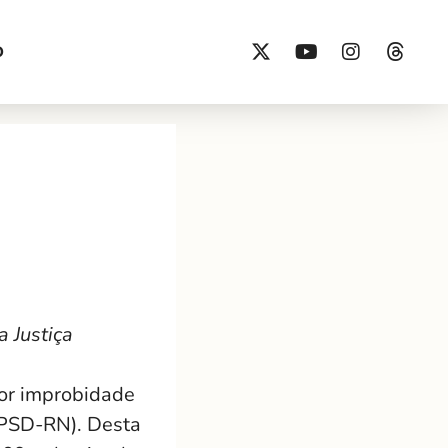
O
 Justiça
por improbidade
(PSD-RN). Desta