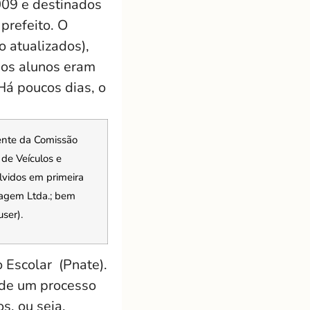
009 e destinados
prefeito. O
o atualizados),
 dos alunos eram
Há poucos dias, o
ente da Comissão
 de Veículos e
lvidos em primeira
nagem Ltda.; bem
ser).
 Escolar (Pnate).
 de um processo
s, ou seja,