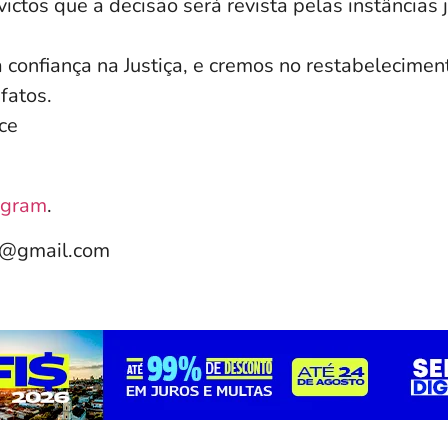
ctos que a decisão será revista pelas instâncias j
 confiança na Justiça, e cremos no restabelecimen
fatos.
ce
agram
.
e@gmail.com