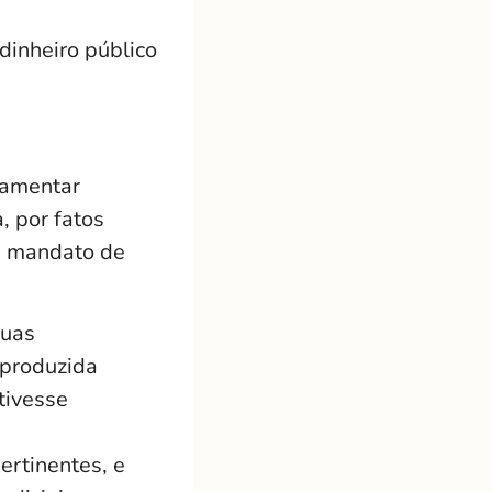
dinheiro público
lamentar
, por fatos
a mandato de
suas
 produzida
tivesse
ertinentes, e