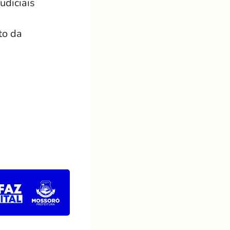
udiciais
to da