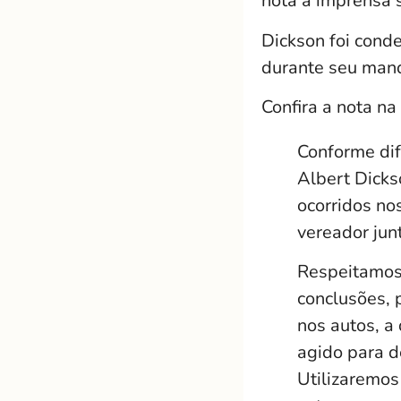
nota à imprensa 
Dickson foi cond
durante seu mand
Confira a nota na 
Conforme dif
Albert Dicks
ocorridos no
vereador jun
Respeitamos 
conclusões, 
nos autos, 
agido para de
Utilizaremos