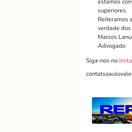
estamos convi
superiores.
Reiteramos a
verdade dos 
Marcos Lanu
Advogado
Siga-nos no
Inst
contatsoauloval