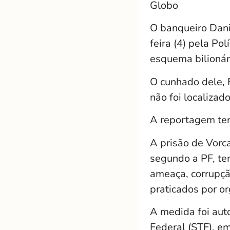
Globo
O banqueiro Dani
feira (4) pela P
esquema bilionári
O cunhado dele, 
não foi localizad
A reportagem tent
A prisão de Vorc
segundo a PF, tem
ameaça, corrupção
praticados por or
A medida foi aut
Federal (STF), e