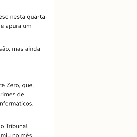
eso nesta quarta-
que apura um
são, mas ainda
e Zero, que,
crimes de
informáticos,
o Tribunal
sumiu no mês