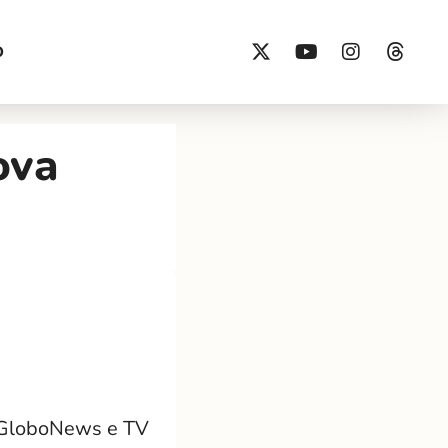
O
ova
, GloboNews e TV