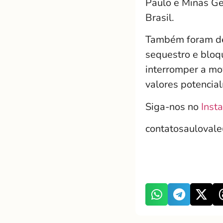
Paulo e Minas Ge
Brasil.
Também foram de
sequestro e bloq
interromper a mo
valores potencial
Siga-nos no
Inst
contatosauloval