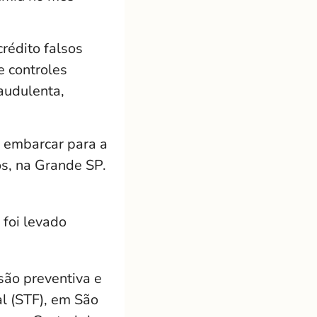
rédito falsos
e controles
raudulenta,
r embarcar para a
os, na Grande SP.
 foi levado
são preventiva e
l (STF), em São