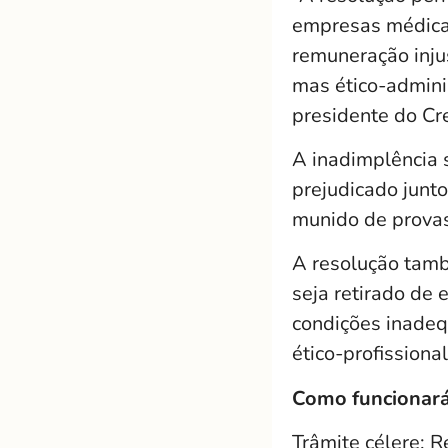
empresas médicas
remuneração inju
mas ético-admini
presidente do Cr
A inadimplência 
prejudicado junt
munido de provas
A resolução tamb
seja retirado de
condições inadeq
ético-profissiona
Como funcionará 
Trâmite célere: 