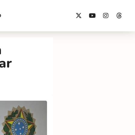
O
a
ar