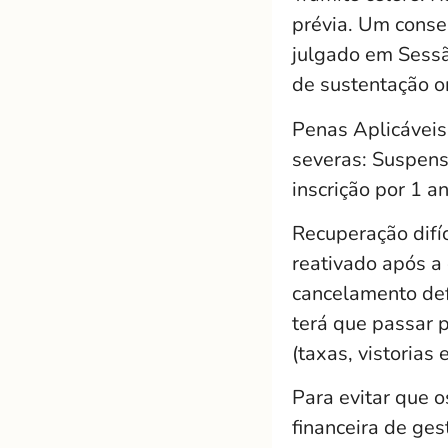
prévia. Um consel
julgado em Sessã
de sustentação or
Penas Aplicáveis
severas: Suspensã
inscrição por 1 a
Recuperação difíc
reativado após a 
cancelamento defi
terá que passar p
(taxas, vistorias 
Para evitar que 
financeira de ge