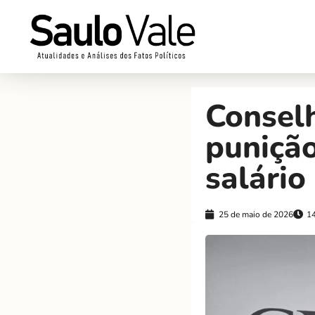
Consel
punição
salário
25 de maio de 2026
1