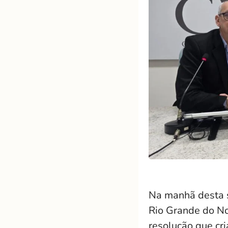
Na manhã desta s
Rio Grande do No
resolução que cr