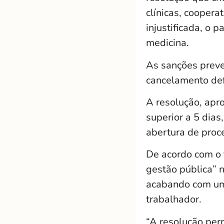
clínicas, coopera
injustificada, o 
medicina.
As sanções preve
cancelamento defi
A resolução, apr
superior a 5 dias,
abertura de proc
De acordo com o 
gestão pública” n
acabando com uma
trabalhador.
“A resolução per