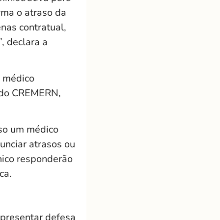
rma o atraso da
nas contratual,
, declara a
o médico
l do CREMERN,
aso um médico
unciar atrasos ou
nico responderão
ca.
apresentar defesa