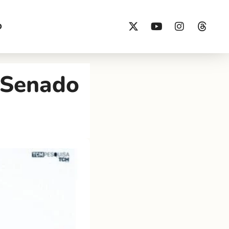
O
a Senado