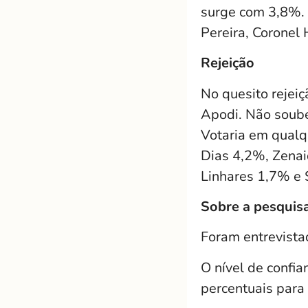
surge com 3,8%. 
Pereira, Coronel
Rejeição
No quesito rejei
Apodi. Não soub
Votaria em qualq
Dias 4,2%, Zenai
Linhares 1,7% e S
Sobre a pesquis
Foram entrevistad
O nível de confi
percentuais para