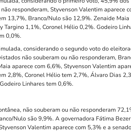
mulada, considerando o primeiro voto, 45,9% dos 
 não responderam, Styvenson Valentim aparece 
em 13,7%, Branco/Nulo são 12,9%. Zenaide Maia
ey Targino 1,1%, Coronel Hélio 0,2%. Godeiro Lin
em 0,0%.
timulada, considerando o segundo voto do eleitor
vistados não souberam ou não responderam, Bran
Maia aparece com 6,6%, Styvenson Valentim apar
em 2,8%, Coronel Hélio tem 2,7%, Álvaro Dias 2,
e Godeiro Linhares tem 0,6%.
ontânea, não souberam ou não responderam 72,
ranco/Nulo são 9,9%. A governadora Fátima Beze
 Styvenson Valentim aparece com 5,3% e a senad