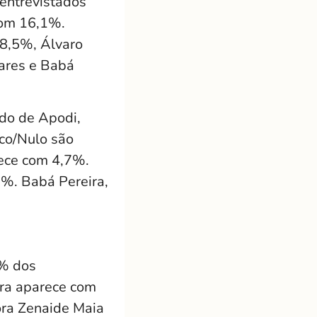
entrevistados
com 16,1%.
 8,5%, Álvaro
hares e Babá
ado de Apodi,
co/Nulo são
ece com 4,7%.
3%. Babá Pereira,
1% dos
rra aparece com
ora Zenaide Maia