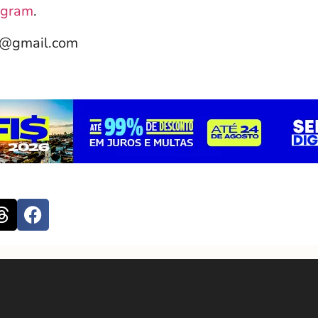
agram
.
e@gmail.com