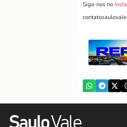
Siga-nos no
Inst
contatosauloval