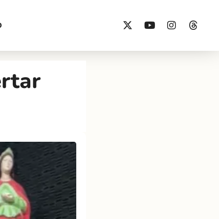
O
rtar