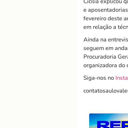
Cicília explicou
e aposentadorias
fevereiro deste 
em relação a técn
Ainda na entrevis
seguem em andame
Procuradoria Ger
organizadora do 
Siga-nos no
Inst
contatosauloval