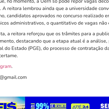
 que, no momento, a Uern só pode repor vagas deco
. A reitora lembrou ainda que a universidade conv
ano, candidatos aprovados no concurso realizado e
icos administrativos, o quantitativo de vagas não 
ta, a reitora reforçou que os trâmites para a publi
nto, destacando que a etapa atual é a análise, 
al do Estado (PGE), do processo de contratação d
certame.
agram
.
e@gmail.com