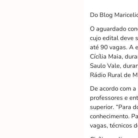
Do Blog Mariceli
O aguardado conc
cujo edital deve 
até 90 vagas. A e
Cícília Maia, dur
Saulo Vale, duran
Rádio Rural de M
De acordo com a r
professores e ent
superior. “Para 
conhecimento. Pa
vagas, técnicos d