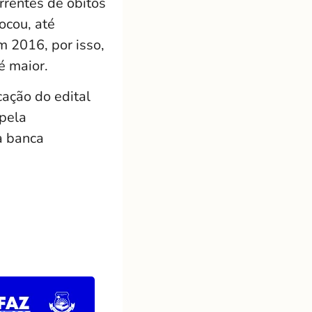
rrentes de óbitos
ocou, até
m 2016, por isso,
é maior.
cação do edital
pela
a banca