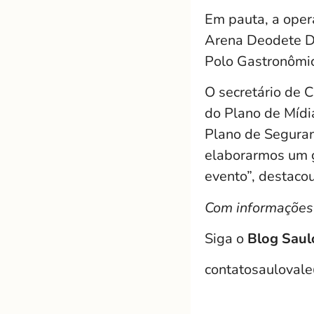
Em pauta, a oper
Arena Deodete Di
Polo Gastronômic
O secretário de 
do Plano de Mídi
Plano de Seguran
elaborarmos um g
evento”, destacou
Com informações 
Siga o
Blog Saul
contatosauloval