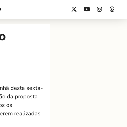
O
o
nhã desta sexta-
ção da proposta
os os
serem realizadas