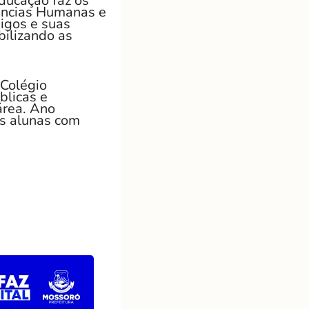
Educação faz os
iências Humanas e
igos e suas
bilizando as
Colégio
blicas e
área. Ano
s alunas com