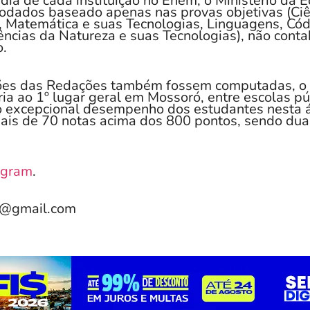
ia de cada instituição no Enem, o Ministério da 
rodados baseado apenas nas provas objetivas (C
, Matemática e suas Tecnologias, Linguagens, Cód
ências da Natureza e suas Tecnologias), não conta
o.
ões das Redações também fossem computadas, o 
ia ao 1º lugar geral em Mossoró, entre escolas pú
do excepcional desempenho dos estudantes nesta 
is de 70 notas acima dos 800 pontos, sendo dua
agram
.
e@gmail.com