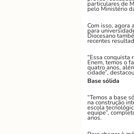
particulares de 
pelo Ministério d
Com isso, agora 
para universidade
Diocesano também
recentes resulta
“Essa conquista r
Enem, temos o fa
quatro anos, além
cidade”, destacou
Base sólida
“Temos a base só
na construção i
escola tecnológic
equipe”, complet
anos.