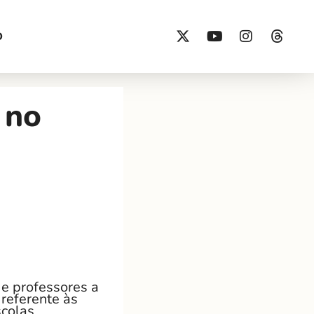
O
 no
e professores a
referente às
scolas