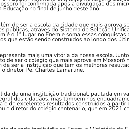
Mossoró foi confirmada após a divulgação dos micr
a Educação no final de junho deste ano.
além de ser a escola da cidade que mais aprova s
s públicas, através do Sistema de Seleção Unifica
 é o 1º lugar no Enem e soma essas conquistas 
dos que estão sendo construídos ao longo dos últi
epresenta mais uma vitória da nossa escola. Junto
to de ser o colégio que mais aprova em Mossoró n
 de ser a instituição que tem os melhores resulta
 o diretor Pe. Charles Lamartine.
lida de uma instituição tradicional, pautada em 
ntegral dos cidadãos, mas também nos enquadra
a e de excelentes resultados construídos a partir
ou o diretor do colégio centenário, que em 2021 