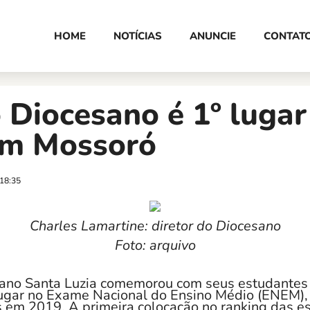
HOME
NOTÍCIAS
ANUNCIE
CONTAT
 Diocesano é 1º lugar
m Mossoró
18:35
Charles Lamartine: diretor do Diocesano
Foto: arquivo
ano Santa Luzia comemorou com seus estudantes 
lugar no Exame Nacional do Ensino Médio (ENEM), 
s em 2019. A primeira colocação no ranking das e