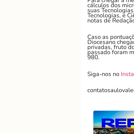
Para chegar à méd
cálculos dos mic
suas Tecnologias
Tecnologias, e Ci
notas de Redaçã
Caso as pontuaç
Diocesano chegar
privadas, fruto 
passado foram ma
980.
Siga-nos no
Inst
contatosauloval