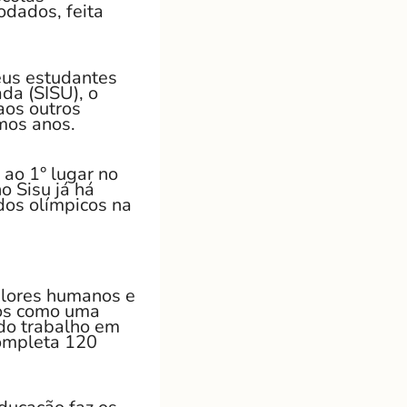
odados, feita
eus estudantes
da (SISU), o
aos outros
mos anos.
 ao 1° lugar no
o Sisu já há
dos olímpicos na
valores humanos e
mos como uma
 do trabalho em
completa 120