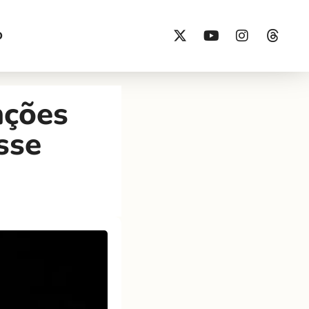
O
nções
sse