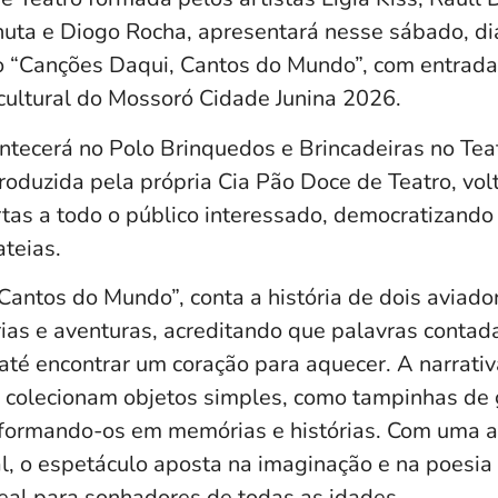
uta e Diogo Rocha, apresentará nesse sábado, dia
o “Canções Daqui, Cantos do Mundo”, com entrada 
ultural do Mossoró Cidade Junina 2026.
ntecerá no Polo Brinquedos e Brincadeiras no Tea
duzida pela própria Cia Pão Doce de Teatro, vol
rtas a todo o público interessado, democratizando 
teias.
Cantos do Mundo”, conta a história de dois aviado
rias e aventuras, acreditando que palavras contad
até encontrar um coração para aquecer. A narrati
colecionam objetos simples, como tampinhas de g
sformando-os em memórias e histórias. Com uma
l, o espetáculo aposta na imaginação e na poesia
deal para sonhadores de todas as idades.