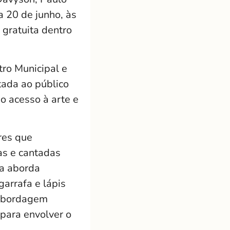
 20 de junho, às
gratuita dentro
tro Municipal e
tada ao público
o acesso à arte e
res que
as e cantadas
va aborda
arrafa e lápis
 abordagem
 para envolver o