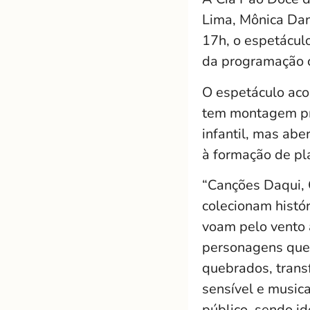
Lima, Mônica Dan
17h, o espetácul
da programação c
O espetáculo aco
tem montagem pro
infantil, mas abe
à formação de pla
“Canções Daqui, 
colecionam histó
voam pelo vento 
personagens que 
quebrados, tran
sensível e musica
público, sendo i