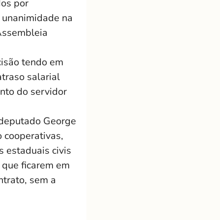
dos por
or unanimidade na
 Assembleia
cisão tendo em
traso salarial
nto do servidor
r deputado George
o cooperativas,
 estaduais civis
s que ficarem em
ntrato, sem a