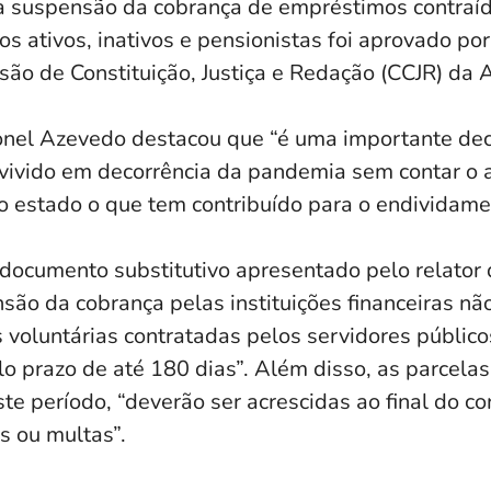
a suspensão da cobrança de empréstimos contraí
os ativos, inativos e pensionistas foi aprovado p
são de Constituição, Justiça e Redação (CCJR) da
onel Azevedo destacou que “é uma importante de
vivido em decorrência da pandemia sem contar o a
o estado o que tem contribuído para o endividame
documento substitutivo apresentado pelo relato
são da cobrança pelas instituições financeiras nã
voluntárias contratadas pelos servidores públicos
elo prazo de até 180 dias”. Além disso, as parcela
te período, “deverão ser acrescidas ao final do co
os ou multas”.