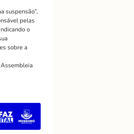
na suspensão”,
onsável pelas
indicando o
sua
tes sobre a
a Assembleia