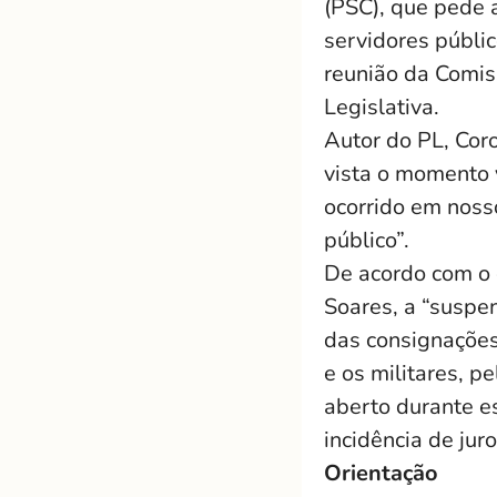
(PSC), que pede 
servidores públic
reunião da Comis
Legislativa.
Autor do PL, Cor
vista o momento 
ocorrido em noss
público”.
De acordo com o 
Soares, a “suspen
das consignações 
e os militares, p
aberto durante es
incidência de jur
Orientação