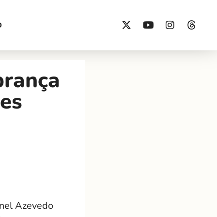
O
brança
res
onel Azevedo