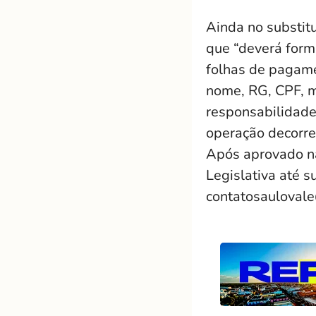
Ainda no substitu
que “deverá form
folhas de pagame
nome, RG, CPF, m
responsabilidade 
operação decorre
Após aprovado na
Legislativa até s
contatosauloval