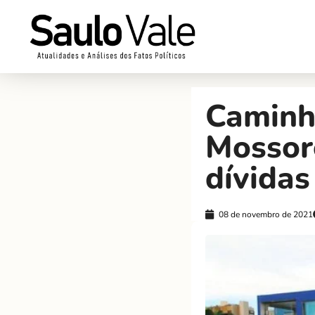
Caminh
Mossoró
dívidas
08 de novembro de 2021