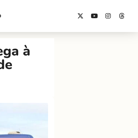
O
ega à
de