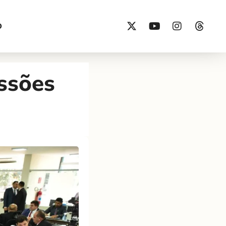
O
ssões