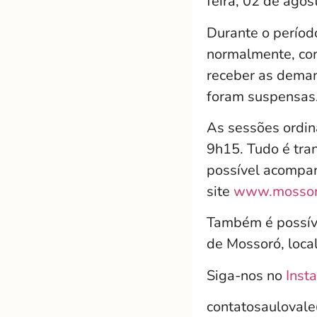
feira, 02 de agos
Durante o períod
normalmente, com
receber as deman
foram suspensas
As sessões ordiná
9h15. Tudo é tra
possível acompan
site
www.mossoro
Também é possív
de Mossoró, local
Siga-nos no
Inst
contatosauloval