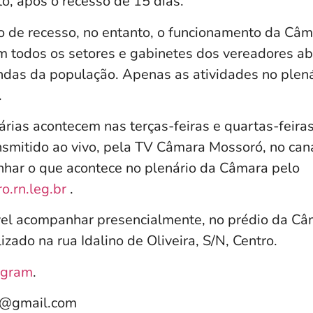
to, após o recesso de 15 dias.
o de recesso, no entanto, o funcionamento da Câm
 todos os setores e gabinetes dos vereadores ab
das da população. Apenas as atividades no plen
.
rias acontecem nas terças-feiras e quartas-feiras,
nsmitido ao vivo, pela TV Câmara Mossoró, no can
har o que acontece no plenário da Câmara pelo
.rn.leg.br
.
el acompanhar presencialmente, no prédio da Câ
izado na rua Idalino de Oliveira, S/N, Centro.
agram
.
e@gmail.com