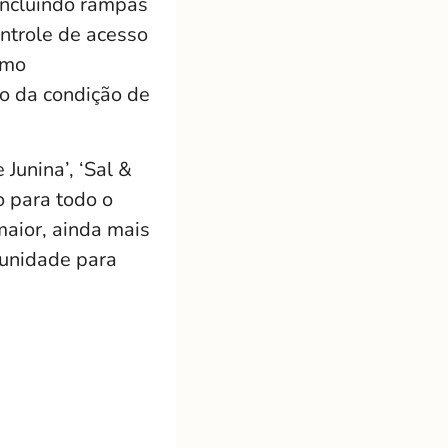
 incluindo rampas
ntrole de acesso
omo
o da condição de
Junina’, ‘Sal &
o para todo o
aior, ainda mais
tunidade para