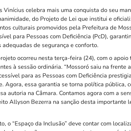
s Vinícius celebra mais uma conquista do seu man
animidade, do Projeto de Lei que institui e oficial
entos culturais promovidos pela Prefeitura de Mos
sível para Pessoas com Deficiência (PcD), garanti
s adequadas de segurança e conforto.
ojeto ocorreu nesta terça-feira (24), com o apoio 
tes à sessão ordinária. “Mossoró saiu na frente 
cessível para as Pessoas com Deficiência prestig
. Agora, essa garantia se torna política pública,
ssa autoria na Câmara. Contamos agora com a sens
eito Allyson Bezerra na sanção desta importante l
o, o “Espaço da Inclusão” deve contar com localiz