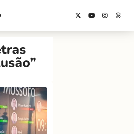
O
tras
lusão”