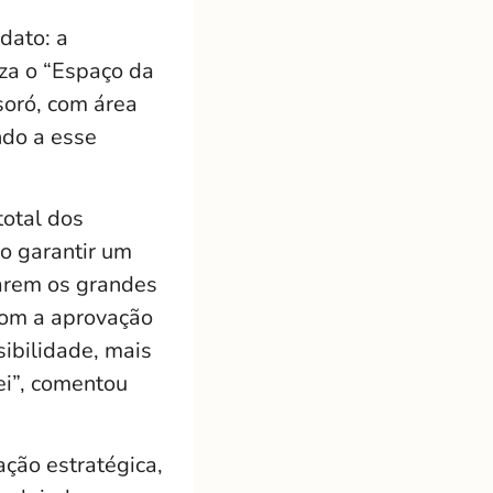
dato: a
iza o “Espaço da
soró, com área
ndo a esse
total dos
ao garantir um
iarem os grandes
 com a aprovação
ibilidade, mais
ei”, comentou
ação estratégica,