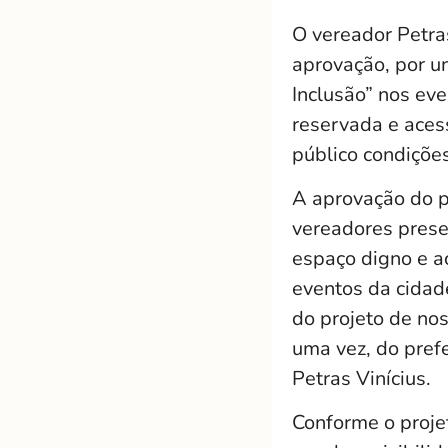
O vereador Petra
aprovação, por un
Inclusão” nos ev
reservada e aces
público condiçõe
A aprovação do pr
vereadores presen
espaço digno e a
eventos da cidade
do projeto de no
uma vez, do pref
Petras Vinícius.
Conforme o projet