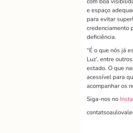
com boa visibilid
e espaço adequad
para evitar supe
credenciamento p
deficiência.
“É o que nós já 
Luz’, entre outro
estado. O que na
acessível para q
acompanhar os no
Siga-nos no
Inst
contatsoauloval