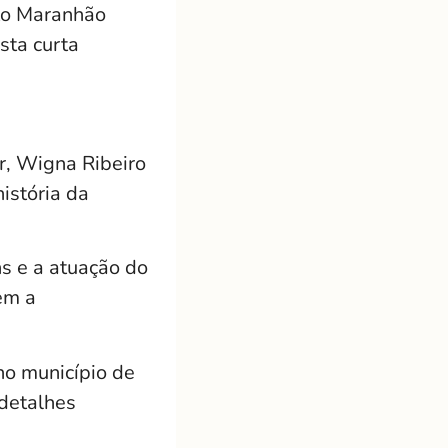
rto Maranhão
sta curta
r, Wigna Ribeiro
história da
ns e a atuação do
em a
no município de
 detalhes