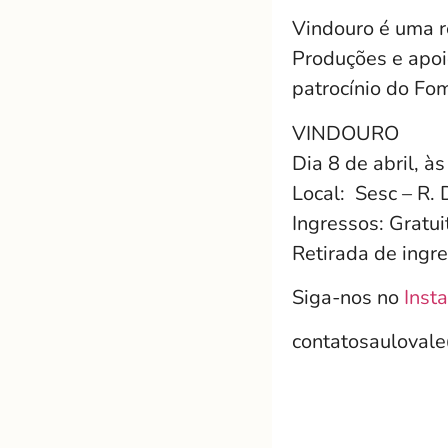
Vindouro é uma r
Produções e apoi
patrocínio do Fo
VINDOURO
Dia 8 de abril, à
Local: Sesc – R. 
Ingressos: Gratui
Retirada de ingr
Siga-nos no
Inst
contatosauloval