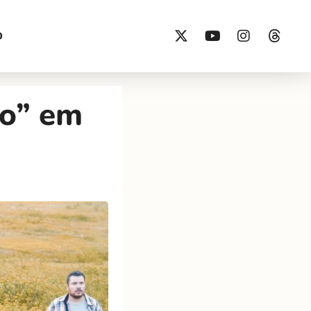
O
ro” em