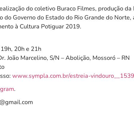
ealização do coletivo Buraco Filmes, produção da 
o do Governo do Estado do Rio Grande do Norte, 
mento à Cultura Potiguar 2019.
s 19h, 20h e 21h
Dr. João Marcelino, S/N – Abolição, Mossoró – RN
to
esso:
www.sympla.com.br/estreia-
vindouro__153
agram
.
e@gmail.com