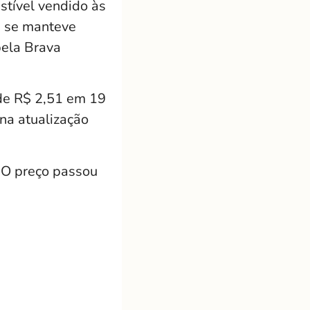
tível vendido às
a se manteve
pela Brava
 de R$ 2,51 em 19
na atualização
 O preço passou