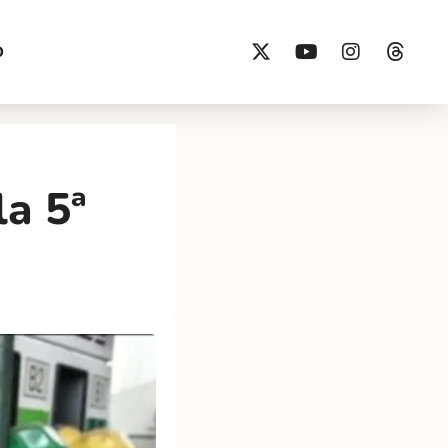
O
la 5ª