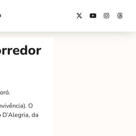
O
orredor
oró.
vivência). O
o D’Alegria, da