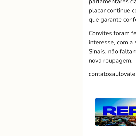
parlamentares da
placar continue 
que garante conf
Convites foram f
interesse, com a 
Sinais, não falt
nova roupagem.
contatosauloval