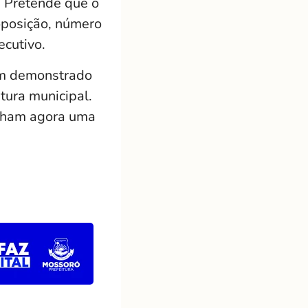
 Pretende que o
oposição, número
cutivo.
em demonstrado
tura municipal.
anham agora uma