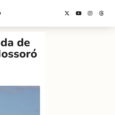
O
nda de
Mossoró