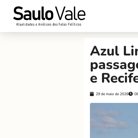
Azul Li
passag
e Recif
29 de maio de 2026
0