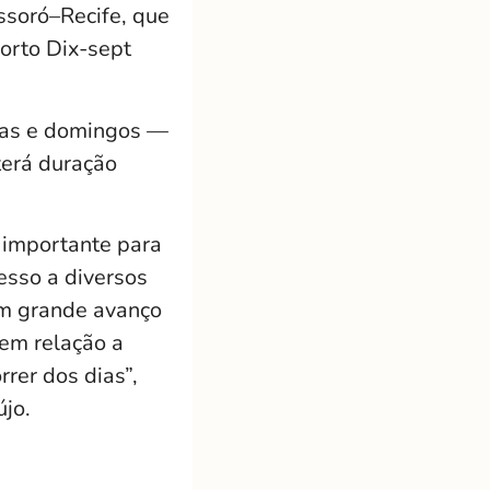
ssoró–Recife, que
orto Dix-sept
iras e domingos —
terá duração
 importante para
esso a diversos
um grande avanço
em relação a
rer dos dias”,
jo.