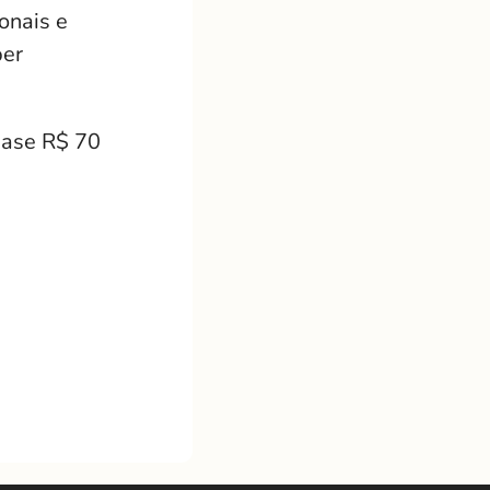
onais e
ber
uase R$ 70