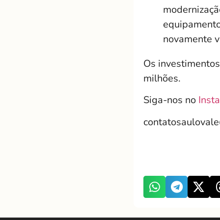
modernização
equipamentos
novamente vo
Os investimentos
milhões.
Siga-nos no
Inst
contatosauloval