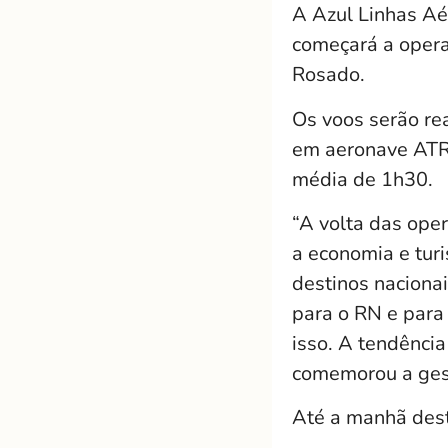
A Azul Linhas Aé
começará a opera
Rosado.
Os voos serão re
em aeronave ATR,
média de 1h30.
“A volta das ope
a economia e turi
destinos naciona
para o RN e para
isso. A tendência
comemorou a gest
Até a manhã desta