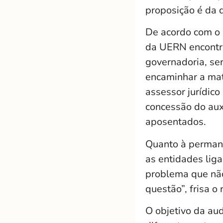
proposição é da 
De acordo com o 
da UERN encontra
governadoria, se
encaminhar a mat
assessor jurídico 
concessão do auxí
aposentados.
Quanto à permanê
as entidades lig
problema que não
questão”, frisa o
O objetivo da au