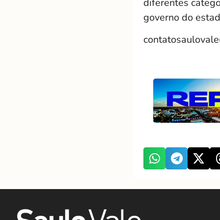
diferentes categ
governo do estad
contatosauloval