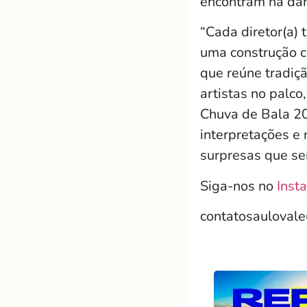
encontram na danç
“Cada diretor(a)
uma construção c
que reúne tradiç
artistas no palc
Chuva de Bala 2
interpretações e
surpresas que se
Siga-nos no
Inst
contatosauloval