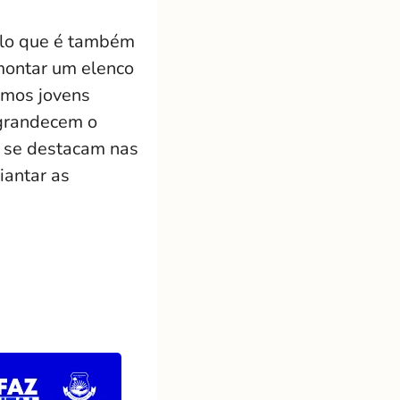
culo que é também
montar um elenco
emos jovens
ngrandecem o
 se destacam nas
iantar as