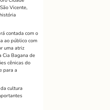
soró Cidade
 São Vicente,
istória
erá contada com o
ga ao público com
or uma atriz
da Cia Bagana de
ões cênicas do
e para a
 da cultura
mportantes