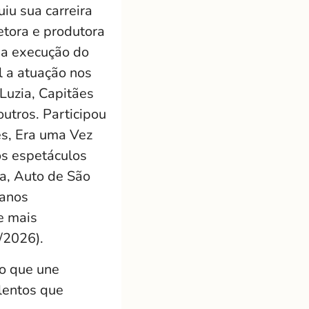
uiu sua carreira
etora e produtora
 na execução do
l a atuação nos
Luzia, Capitães
utros. Participou
es, Era uma Vez
ios espetáculos
a, Auto de São
 anos
e mais
/2026).
o que une
lentos que