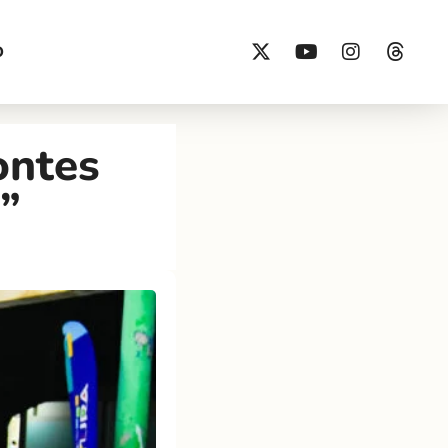
O
ontes
”