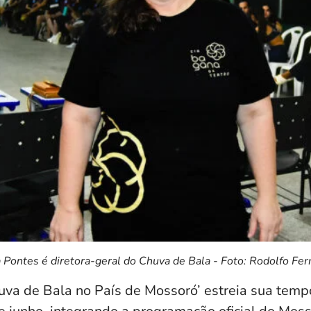
a Pontes é diretora-geral do Chuva de Bala - Foto: Rodolfo Fe
uva de Bala no País de Mossoró’ estreia sua tem