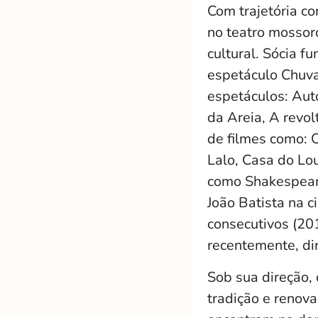
Com trajetória co
no teatro mossoro
cultural. Sócia f
espetáculo Chuva 
espetáculos: Aut
da Areia, A revol
de filmes como: 
Lalo, Casa do Lou
como Shakespear
João Batista na c
consecutivos (20
recentemente, di
Sob sua direção,
tradição e renov