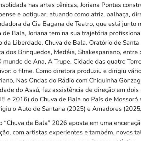
nsolidada nas artes cênicas, Joriana Pontes constr
ense e potiguar, atuando como atriz, palhaça, dir
undadora da Cia Bagana de Teatro, que está junto
de Bala, Joriana tem na sua trajetória profissiona
o da Liberdade, Chuva de Bala, Oratório de Santa 
ta dos Brinquedos, Medéia, Shakespariano, entre o
O mundo de Ana, A Trupe, Cidade das quatro Torr
vor: o filme. Como diretora produziu e dirigiu vár
iano, Nas Ondas do Rádio com Chiquinha Gonzag
idade do Assú, fez assistência de direção em dois
15 e 2016) do Chuva de Bala no País de Mossoró 
rigiu o Auto de Santana (2025) e Amadores (2025
 o “Chuva de Bala” 2026 aposta em uma encenaçã
ação, com artistas experientes e também, novos ta