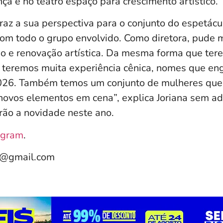
a e no teatro espaço para crescimento artístico.
 traz a sua perspectiva para o conjunto do espetá
om todo o grupo envolvido. Como diretora, pude 
ão e renovação artística. Da mesma forma que ter
o, teremos muita experiência cênica, nomes que e
026. Também temos um conjunto de mulheres que
 novos elementos em cena”, explica Joriana sem ad
rão a novidade neste ano.
agram
.
e@gmail.com