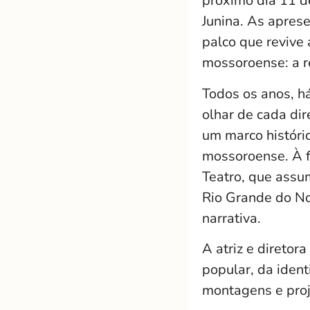
próximo dia 11 d
Junina. As apres
palco que revive
mossoroense: a r
Todos os anos, h
olhar de cada dir
um marco históric
mossoroense. À f
Teatro, que assu
Rio Grande do No
narrativa.
A atriz e diretor
popular, da iden
montagens e proje