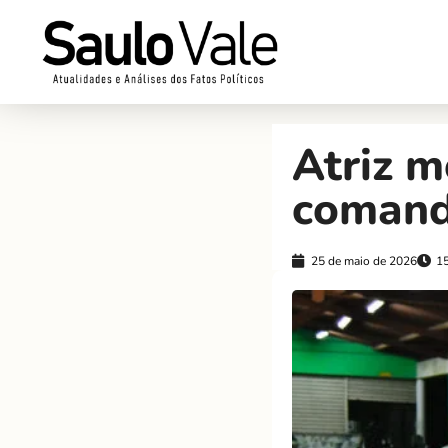
Atriz m
comand
25 de maio de 2026
1