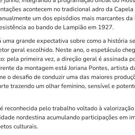
e junho, integrando a programação oficial do Mos
entações acontecem no tradicional adro da Capela
 anualmente um dos episódios mais marcantes da h
esistência ao bando de Lampião em 1927.
á uma grande expectativa sobre como a história s
etor geral escolhido. Neste ano, o espetáculo che
o: pela primeira vez, a direção geral é assinada p
rente da montagem está Joriana Pontes, artista 
me o desafio de conduzir uma das maiores produç
rte trazendo um olhar feminino, sensível e potent
a é reconhecida pelo trabalho voltado à valorização
tidade nordestina acumulando participações em i
tos culturais.