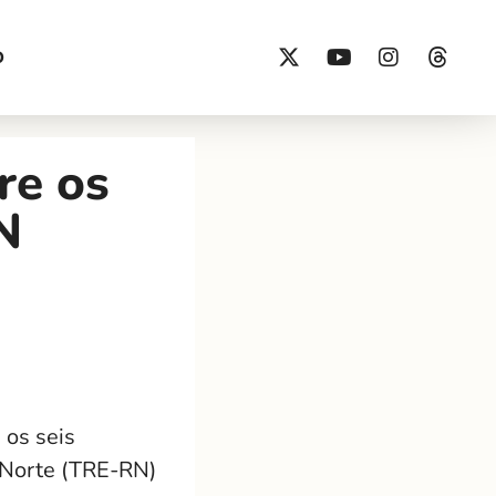
O
re os
N
 os seis
o Norte (TRE-RN)