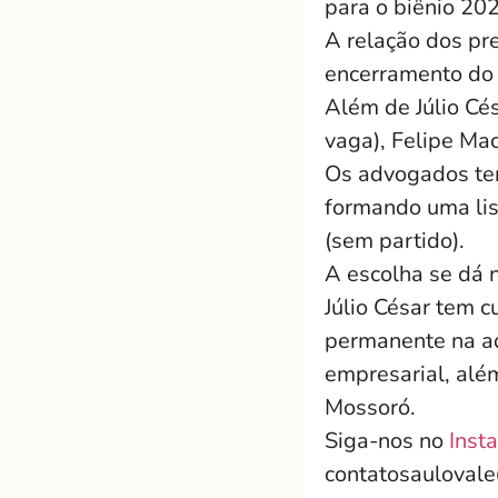
para o biênio 20
A relação dos pre
encerramento do 
Além de Júlio Cé
vaga), Felipe Mac
Os advogados te
formando uma list
(sem partido).
A escolha se dá 
Júlio César tem c
permanente na adv
empresarial, alé
Mossoró.
Siga-nos no
Inst
contatosauloval