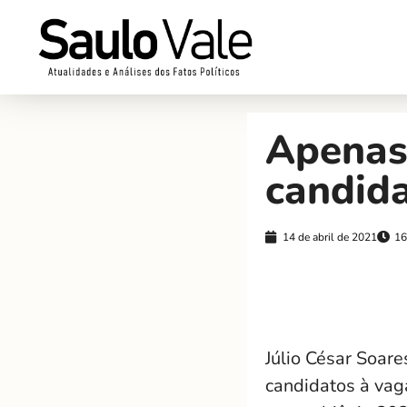
Apenas
candid
14 de abril de 2021
16
Júlio César Soar
candidatos à vag