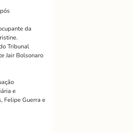
após
ocupante da
ristine.
o Tribunal
te Jair Bolsonaro
tuação
ária e
, Felipe Guerra e