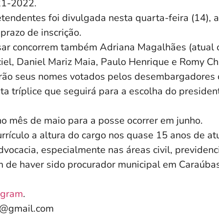
21-2022.
tendentes foi divulgada nesta quarta-feira (14), 
prazo de inscrição.
sar concorrem também Adriana Magalhães (atual 
iel, Daniel Mariz Maia, Paulo Henrique e Romy Ch
rão seus nomes votados pelos desembargadores d
a tríplice que seguirá para a escolha do presiden
no mês de maio para a posse ocorrer em junho.
urrículo a altura do cargo nos quase 15 anos de a
ocacia, especialmente nas áreas civil, previdenci
m de haver sido procurador municipal em Caraúbas
agram
.
e@gmail.com