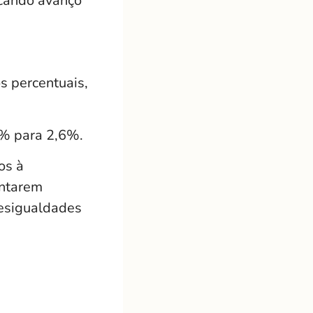
icando avanço
s percentuais,
8% para 2,6%.
os à
ontarem
desigualdades