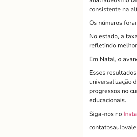
analfabetismo ta
consistente na a
Os números foram
No estado, a tax
refletindo melho
Em Natal, o avan
Esses resultados
universalização 
progressos no cu
educacionais.
Siga-nos no
Inst
contatosauloval