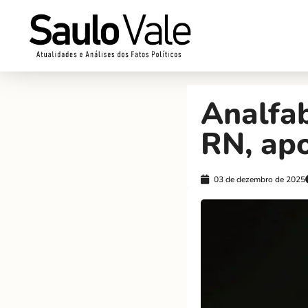
Analfa
RN, ap
03 de dezembro de 2025