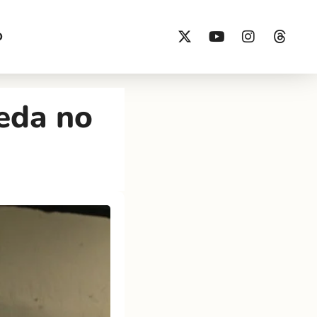
O
eda no