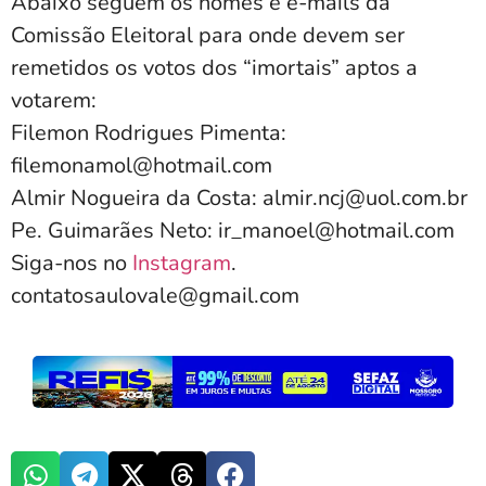
Abaixo seguem os nomes e e-mails da
Comissão Eleitoral para onde devem ser
remetidos os votos dos “imortais” aptos a
votarem:
Filemon Rodrigues Pimenta:
filemonamol@hotmail.com
Almir Nogueira da Costa: almir.ncj@uol.com.br
Pe. Guimarães Neto: ir_manoel@hotmail.com
Siga-nos no
Instagram
.
contatosaulovale@gmail.com