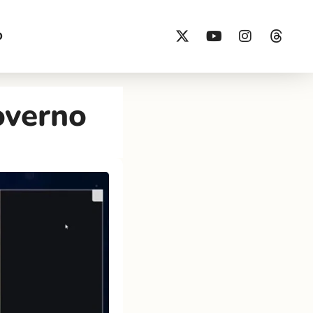
O
overno