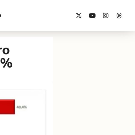
O
ro
8%