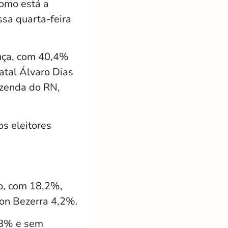
omo está a
ssa quarta-feira
ança, com 40,4%
atal Álvaro Dias
azenda do RN,
s eleitores
do, com 18,2%,
on Bezerra 4,2%.
,8% e sem