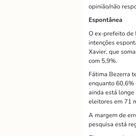
opinião/não res
Espontânea
O ex-prefeito de
intenções espont
Xavier, que soma
com 5,9%.
Fátima Bezerra t
enquanto 60,6% d
ainda está longe
eleitores em 71 m
A margem de erro
pesquisa está r