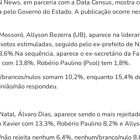
 News, em parceria com a Data Census, mostra c
da pelo Governo do Estado. A publicação ocorre ne
 Mossoró, Allyson Bezerra (UB), aparece na lider
 votos estimuladas, seguido pelo ex-prefeito de N
8,6%.Na sequência, aparece o ex-secretário da F
, com 13,8%. Robério Paulino (Psol) tem 1,8%.
/brancos/nulos somam 10,2%, enquanto 15,4% do
nião/não respondeu.
 Natal, Álvaro Dias, aparece sendo o mais rejeita
 Xavier com 13,3%, Robério Paulino 8,2% e Allys
/não rejeita nenhum 6,4%, nenhum/branco/nulo 8