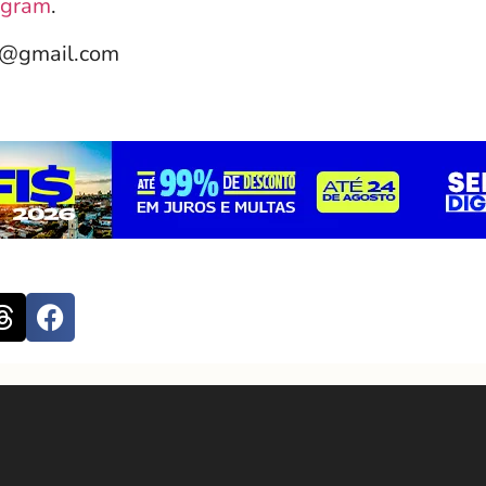
agram
.
e@gmail.com