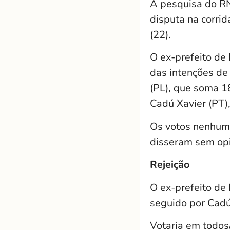
A pesquisa do RN
disputa na corri
(22).
O ex-prefeito de
das intenções de
(PL), que soma 1
Cadú Xavier (PT)
Os votos nenhum
disseram sem opi
Rejeição
O ex-prefeito de
seguido por Cadú
Votaria em todos