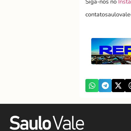
Siga-nos no
Inst
contatosauloval