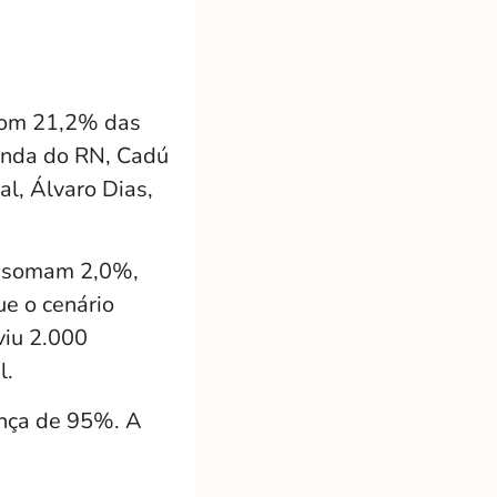
 com 21,2% das
zenda do RN, Cadú
l, Álvaro Dias,
os somam 2,0%,
e o cenário
viu 2.000
l.
ança de 95%. A