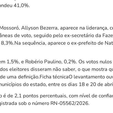
pondeu 41,0%.
 Mossoró, Allyson Bezerra, aparece na liderança,
âneas de voto, seguido pelo ex-secretário da Fa
 8,3%.Na sequência, aparece o ex-prefeito de Nata
em 1,5%, e Robério Paulino, 0,2%. Os votos nul
os eleitores disseram não saber, o que mostra qu
 de uma definição.Ficha técnicaO levantamento ou
unicípios do estado, entre os dias 18 e 20 de abri
 é de 2,1 pontos percentuais, com nível de confi
egistrada sob o número RN-05562/2026.