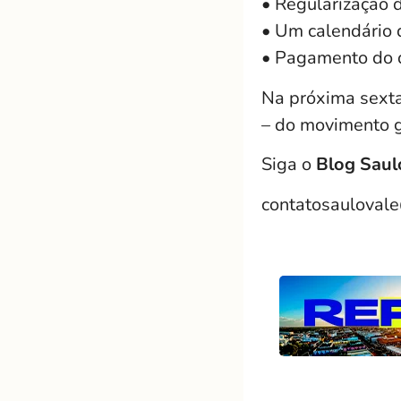
• Regularização d
• Um calendário 
• Pagamento do d
Na próxima sexta-
– do movimento g
Siga o
Blog Saul
contatosauloval