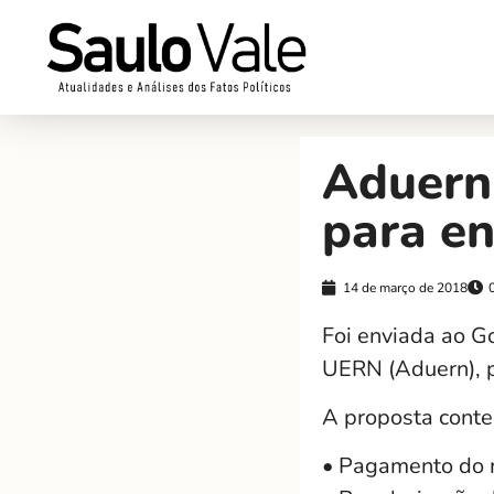
Aduern
para en
14 de março de 2018
Foi enviada ao G
UERN (Aduern), p
A proposta cont
• Pagamento do m