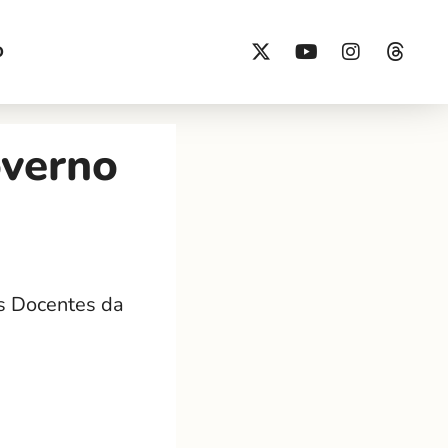
O
overno
s Docentes da