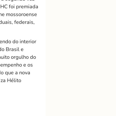
 2HC foi premiada
time mossoroense
uais, federais,
ndo do interior
do Brasil e
muito orgulho do
o empenho e os
do que a nova
iza Hélito