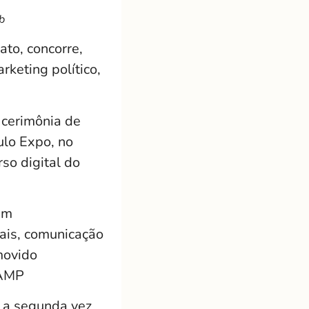
b
ato, concorre,
keting político,
 cerimônia de
ulo Expo, no
rso digital do
um
ais, comunicação
movido
CAMP
é a segunda vez