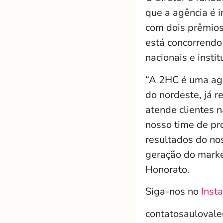
que a agência é i
com dois prêmios
está concorrendo
nacionais e instit
“A 2HC é uma ag
do nordeste, já r
atende clientes n
nosso time de pr
resultados do no
geração do market
Honorato.
Siga-nos no
Inst
contatosauloval