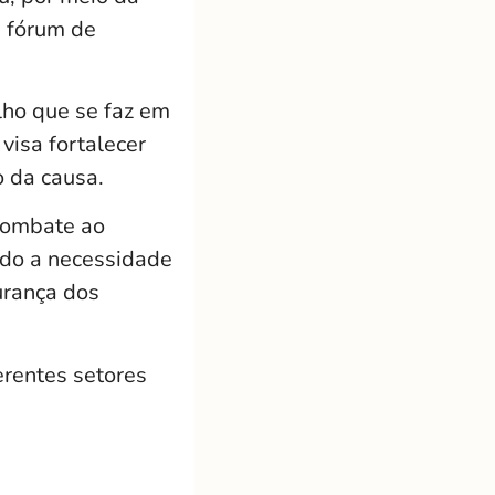
e fórum de
alho que se faz em
visa fortalecer
o da causa.
 Combate ao
ndo a necessidade
urança dos
erentes setores