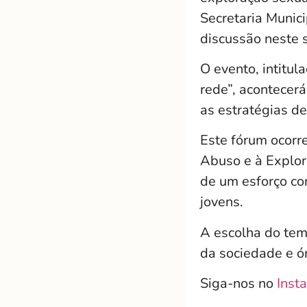
Secretaria Munici
discussão neste 
O evento, intitul
rede”, acontecerá
as estratégias d
Este fórum ocorr
Abuso e à Explor
de um esforço con
jovens.
A escolha do tem
da sociedade e ó
Siga-nos no
Inst