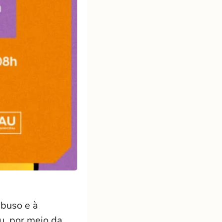
abuso e à
u, por meio da