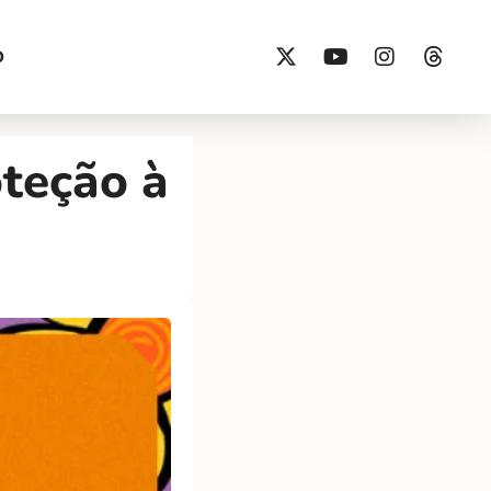
O
teção à