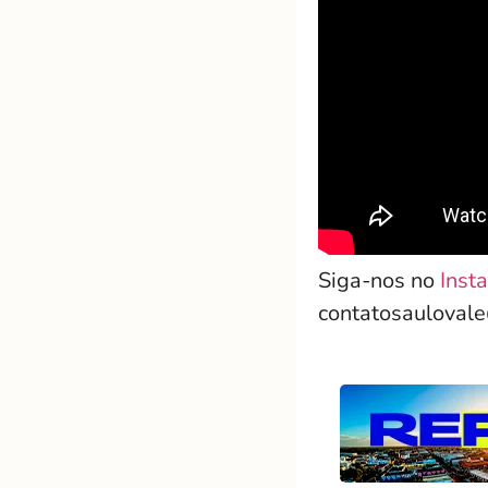
Siga-nos no
Inst
contatosauloval