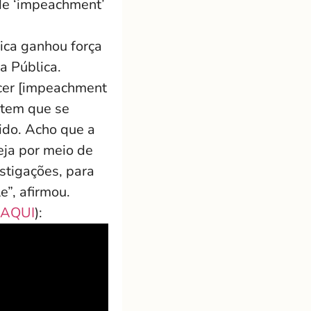
 de ‘impeachment’
ica ganhou força
ça Pública.
ecer [impeachment
 tem que se
ido. Acho que a
eja por meio de
stigações, para
e”, afirmou.
AQUI
):