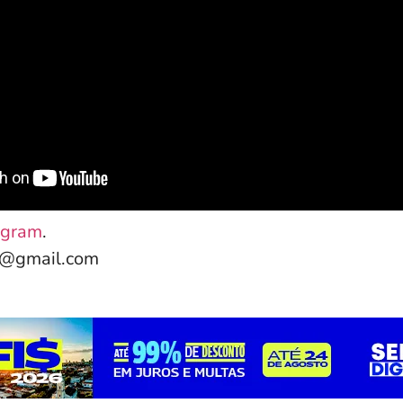
agram
.
e@gmail.com