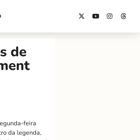
O
s de
hment
segunda-feira
tro da legenda,