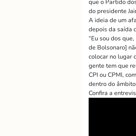
que o Partido do
do presidente Jai
A ideia de um af
depois da saída d
“Eu sou dos que,
de Bolsonaro] nã
colocar no lugar
gente tem que re
CPI ou CPMI, com
dentro do âmbito 
Confira a entrevi