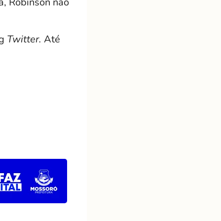
a, Robinson não
og
Twitte
r.
Até