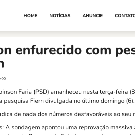
HOME
NOTÍCIAS
ANUNCIE
CONTAT
on enfurecido com pe
n
0:00
inson Faria (PSD) amanheceu nesta terça-feira (
a pesquisa Fiern divulgada no último domingo (6).
adica de nada dos números desfavoráveis ao seu
s: A sondagem apontou uma reprovação massiva 