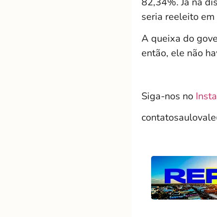
82,34%. Já na di
seria reeleito e
A queixa do gover
então, ele não h
Siga-nos no
Inst
contatosauloval