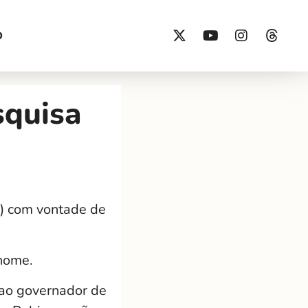
O
squisa
8) com vontade de
 nome.
ao governador de