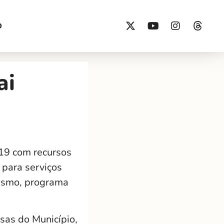
O
ai
019 com recursos
 para serviços
lismo, programa
sas do Município,