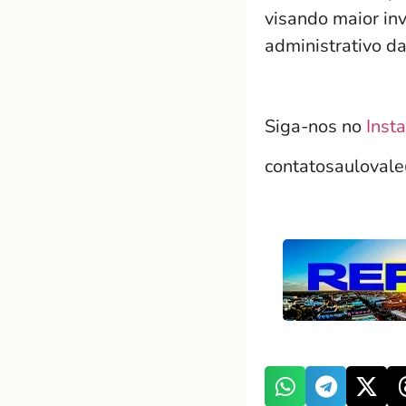
visando maior in
administrativo d
Siga-nos no
Inst
contatosauloval