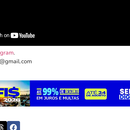
agram
.
e@gmail.com