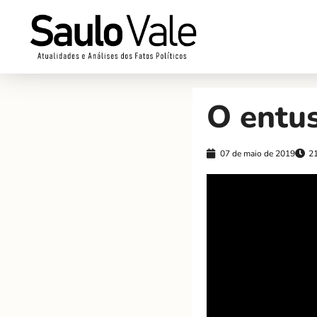
O entu
07 de maio de 2019
2