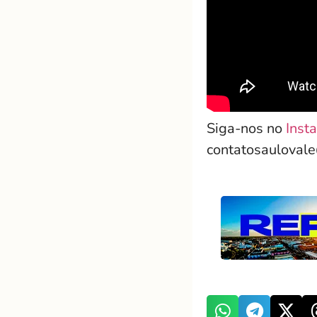
Siga-nos no
Inst
contatosauloval