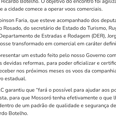
 Ricardo Botelho. O objetivo do encontro foi agiliz
ue a cidade comece a operar voos comerciais.
binson Faria, que esteve acompanhado dos deput
to Rosado, do secretário de Estado do Turismo, Ru
 Departamento de Estradas e Rodagem (DER), Jorge
fosse transformado em comercial em caráter defin
esentar um estudo feito pelo nosso Governo com 
devidas reformas, para poder oficializar e certifi
receber nos próximos meses os voos da companhia 
vo estadual.
C garantiu que “fará o possível para ajudar aos p
ta, para que Mossoró tenha efetivamente o que lh
 dentro de um padrão de qualidade e segurança d
rdo Botelho.