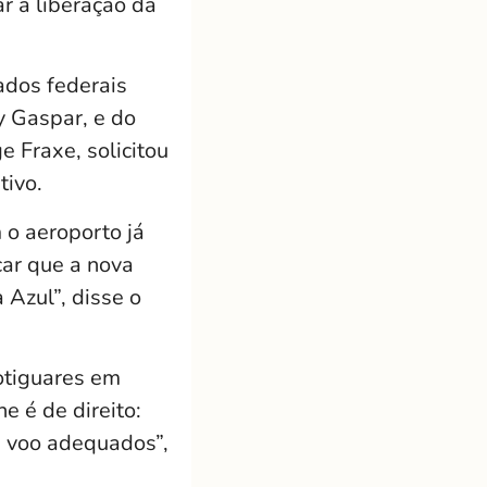
ar a liberação da
ados federais
y Gaspar, e do
 Fraxe, solicitou
itivo.
o aeroporto já
car que a nova
Azul”, disse o
otiguares em
e é de direito:
e voo adequados”,