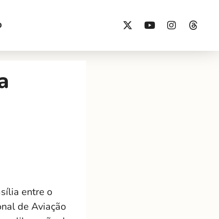
O
a
ília entre o
onal de Aviação