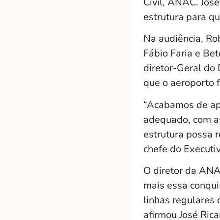
Civil, ANAC, José
estrutura para q
Na audiência, Ro
Fábio Faria e Be
diretor-Geral do
que o aeroporto 
“Acabamos de apr
adequado, com as 
estrutura possa 
chefe do Executi
O diretor da ANA
mais essa conquis
linhas regulares
afirmou José Rica