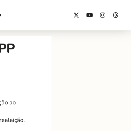
O
 PP
ção ao
reeleição.