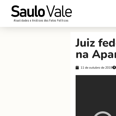
Juiz fe
na Ap
11 de outubro de 2019