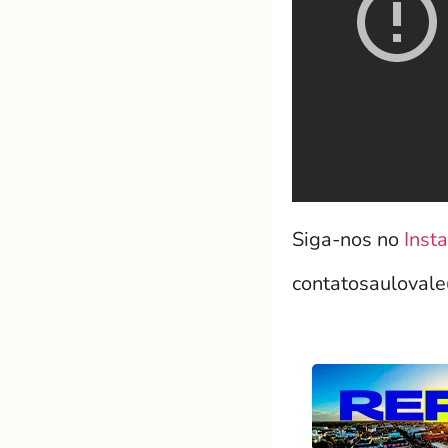
Siga-nos no
Inst
contatosauloval