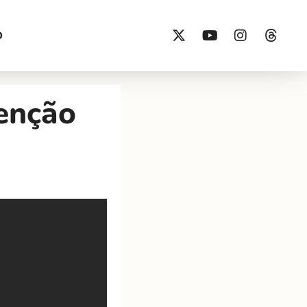
O
venção