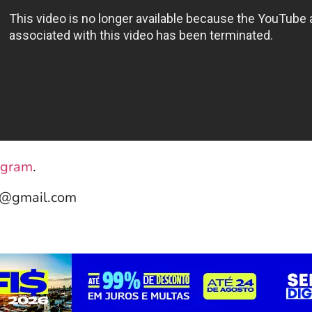
agram
.
e@gmail.com