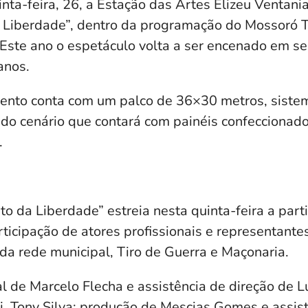
inta-feira, 26, a Estação das Artes Elizeu Ventani
 Liberdade”, dentro da programação do Mossoró T
Este ano o espetáculo volta a ser encenado em se
anos.
vento conta com um palco de 36×30 metros, siste
 do cenário que contará com painéis confeccionado
.
o da Liberdade” estreia nesta quinta-feira a part
rticipação de atores profissionais e representant
 da rede municipal, Tiro de Guerra e Maçonaria.
l de Marcelo Flecha e assistência de direção de L
i, Tony Silva; produção de Mescias Gomes e assis