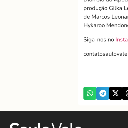
produção Gilka L
de Marcos Leonar
Hykaroo Mendonç
Siga-nos no
Inst
contatosauloval