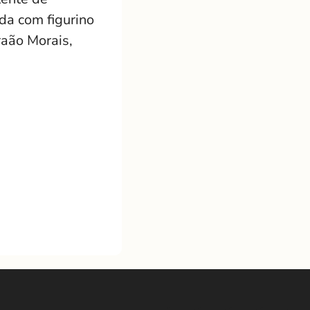
da com figurino
raão Morais,