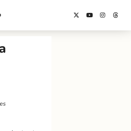
O
a
tes