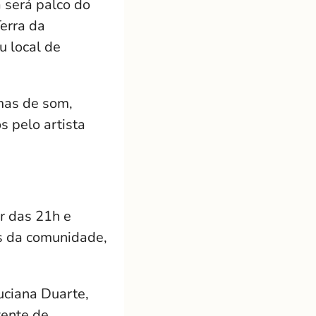
a será palco do
erra da
u local de
mas de som,
s pelo artista
ir das 21h e
es da comunidade,
uciana Duarte,
tente de