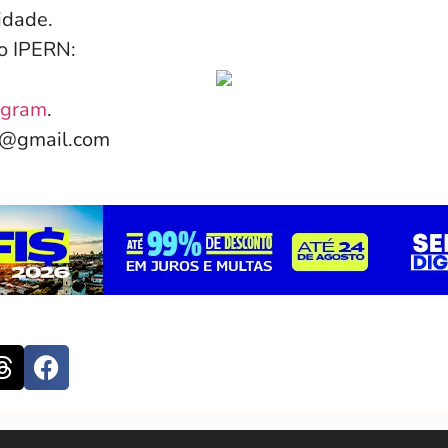
vidade.
do IPERN:
agram
.
e@gmail.com