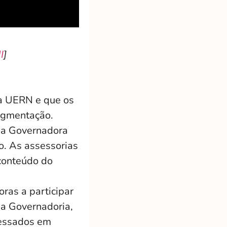
I
]
a UERN e que os
segmentação.
m a Governadora
o. As assessorias
conteúdo do
o.
ras a participar
na Governadoria,
eressados em