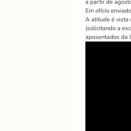
a partir de agost
Em ofício enviado
A atitude é vist
(solicitando a ex
aposentados da U