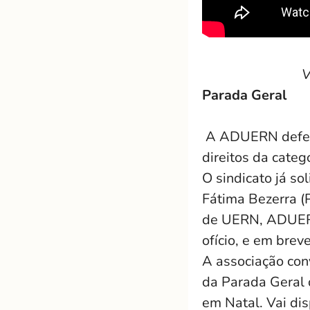
V
Parada Geral
A ADUERN defende
direitos da cate
O sindicato já so
Fátima Bezerra (
de UERN, ADUERN
ofício, e em bre
A associação con
da Parada Geral 
em Natal. Vai dis