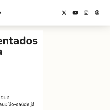
O
sentados
a
 que
uxílio-saúde já