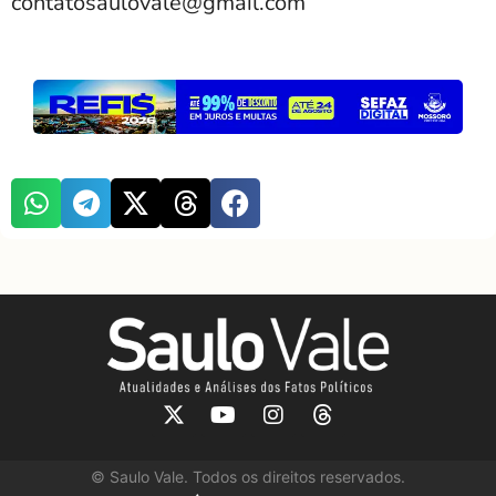
contatosaulovale@gmail.com
©
Saulo Vale. Todos os direitos reservados.