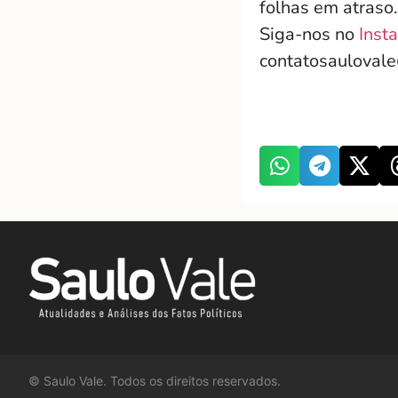
folhas em atraso.
Siga-nos no
Inst
contatosauloval
©
Saulo Vale. Todos os direitos reservados.