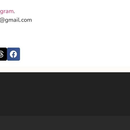
agram
.
e@gmail.com