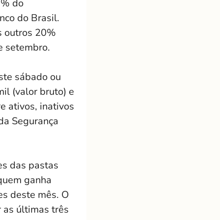
80% do
co do Brasil.
Os outros 20%
e setembro.
ste sábado ou
l (valor bruto) e
 ativos, inativos
 da Segurança
es das pastas
 quem ganha
es deste mês. O
 as últimas três