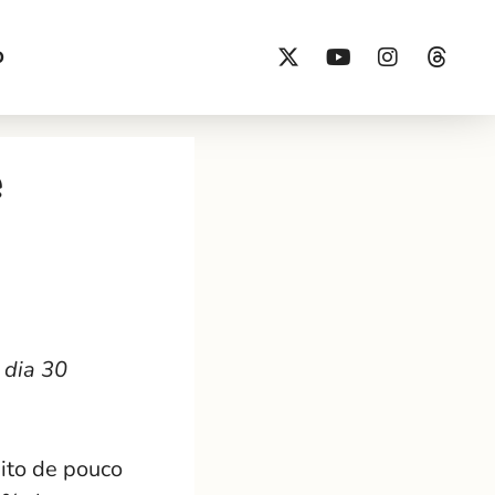
O
e
 dia 30
ito de pouco