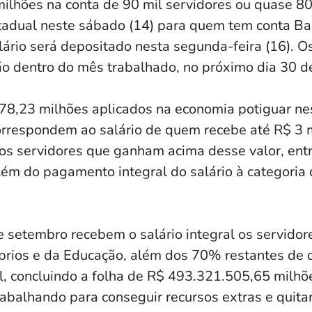
ilhões na conta de 90 mil servidores ou quase 
tadual neste sábado (14) para quem tem conta Ban
lário será depositado nesta segunda-feira (16). 
 dentro do mês trabalhado, no próximo dia 30 d
8,23 milhões aplicados na economia potiguar ne
rrespondem ao salário de quem recebe até R$ 3 mi
os servidores que ganham acima desse valor, entre
além do pagamento integral do salário à categoria
 setembro recebem o salário integral os servidor
prios e da Educação, além dos 70% restantes de
l, concluindo a folha de R$ 493.321.505,65 milhõ
abalhando para conseguir recursos extras e quitar