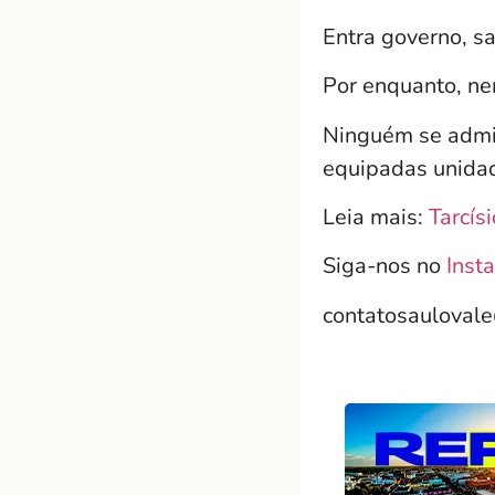
Entra governo, s
Por enquanto, ne
Ninguém se admi
equipadas unidad
Leia mais:
Tarcís
Siga-nos no
Inst
contatosauloval