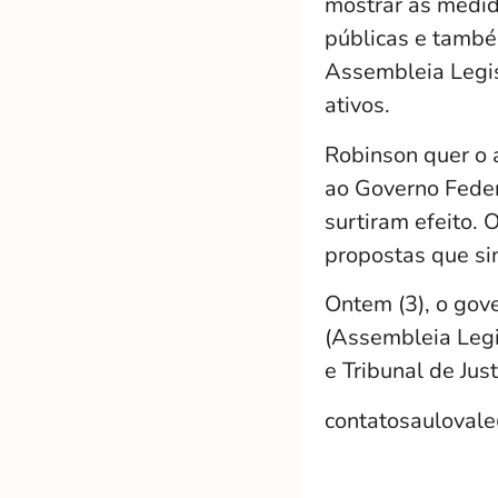
mostrar as medid
públicas e também
Assembleia Legis
ativos.
Robinson quer o 
ao Governo Federa
surtiram efeito. 
propostas que si
Ontem (3), o gov
(Assembleia Legis
e Tribunal de Just
contatosauloval