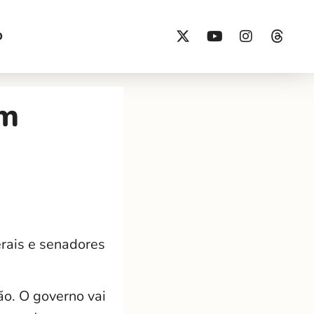
O
om
rais e senadores
o. O governo vai