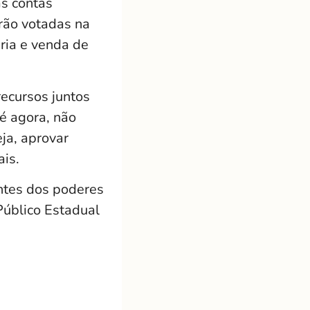
as contas
erão votadas na
ria e venda de
ecursos juntos
té agora, não
eja, aprovar
ais.
entes dos poderes
Público Estadual