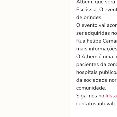
Albem, que será 
Escóssia. O even
de brindes.
O evento vai aco
ser adquiridas no
Rua Felipe Camar
mais informaçõe
O Albem é uma in
pacientes da zon
hospitais público
da sociedade nor
comunidade.
Siga-nos no
Inst
contatosauloval