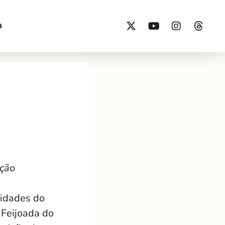
O
nção
vidades do
 Feijoada do