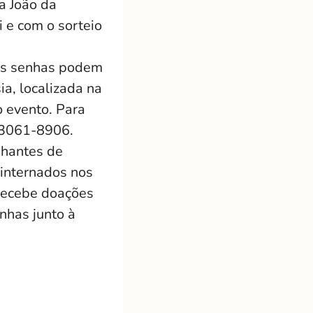
a João da
 e com o sorteio
 As senhas podem
a, localizada na
 evento. Para
e 3061-8906.
nhantes de
 internados nos
 recebe doações
nhas junto à