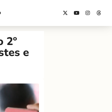
O
o 2º
tes e