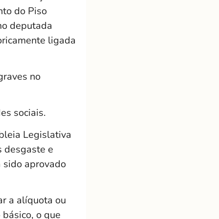
nto do Piso
omo deputada
oricamente ligada
graves no
es sociais.
leia Legislativa
s desgaste e
a sido aprovado
r a alíquota ou
o básico, o que