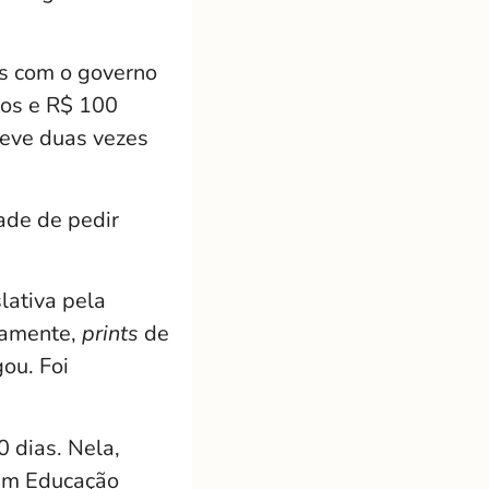
as com o governo
tos e R$ 100
steve duas vezes
ade de pedir
lativa pela
icamente,
prints
de
ou. Foi
 dias. Nela,
 em Educação