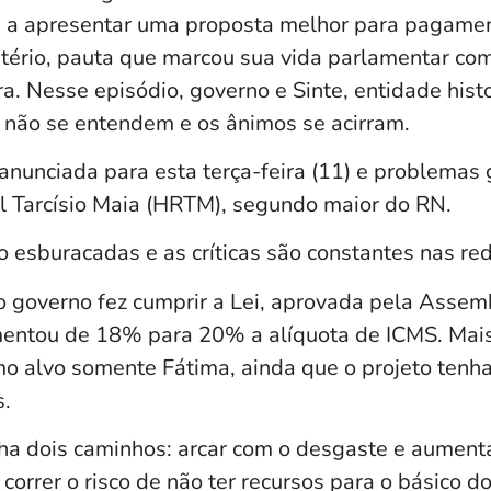
da a apresentar uma proposta melhor para pagame
stério, pauta que marcou sua vida parlamentar c
a. Nesse episódio, governo e Sinte, entidade hist
, não se entendem e os ânimos se acirram.
anunciada para esta terça-feira (11) e problemas 
l Tarcísio Maia (HRTM), segundo maior do RN.
 esburacadas e as críticas são constantes nas red
o governo fez cumprir a Lei, aprovada pela Assemb
mentou de 18% para 20% a alíquota de ICMS. Mai
omo alvo somente Fátima, ainda que o projeto tenh
s.
nha dois caminhos: arcar com o desgaste e aumenta
 correr o risco de não ter recursos para o básico d