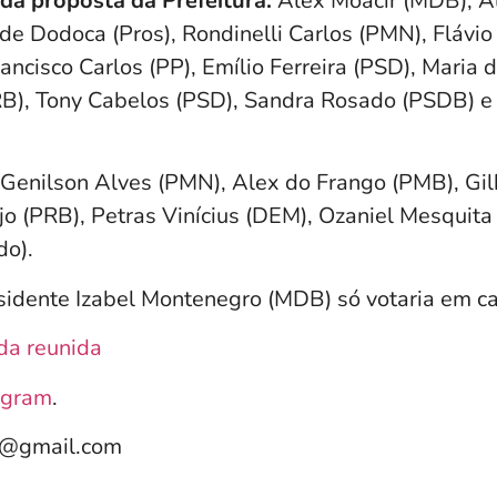
da proposta da Prefeitura:
Alex Moacir (MDB), A
 de Dodoca (Pros), Rondinelli Carlos (PMN), Flávio
rancisco Carlos (PP), Emílio Ferreira (PSD), Maria
RB), Tony Cabelos (PSD), Sandra Rosado (PSDB) e
Genilson Alves (PMN), Alex do Frango (PMB), Gi
jo (PRB), Petras Vinícius (DEM), Ozaniel Mesquita 
do).
idente Izabel Montenegro (MDB) só votaria em c
da reunida
agram
.
e@gmail.com