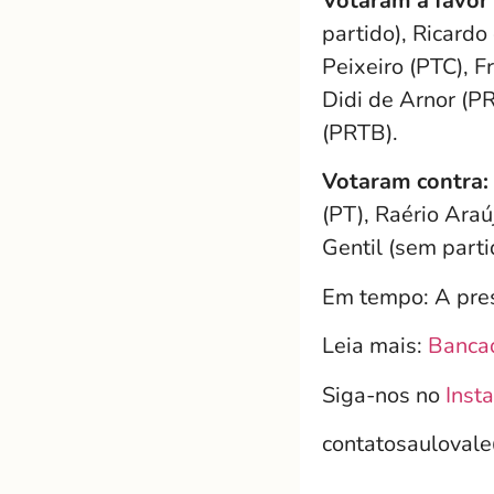
Votaram a favor 
partido), Ricardo
Peixeiro (PTC), F
Didi de Arnor (P
(PRTB).
Votaram contra:
(PT), Raério Araú
Gentil (sem parti
Em tempo: A pres
Leia mais:
Banca
Siga-nos no
Inst
contatosauloval