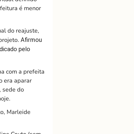
feitura é menor
l do reajuste,
projeto.
Afirmou
ndicado pelo
ma com a prefeita
o era aparar
, sede do
oje.
to, Marleide