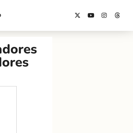
O
adores
dores