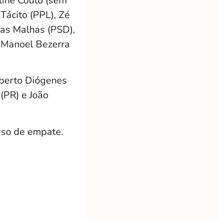
line Couto (sem
 Tácito (PPL), Zé
 das Malhas (PSD),
 Manoel Bezerra
lberto Diógenes
(PR) e João
aso de empate.